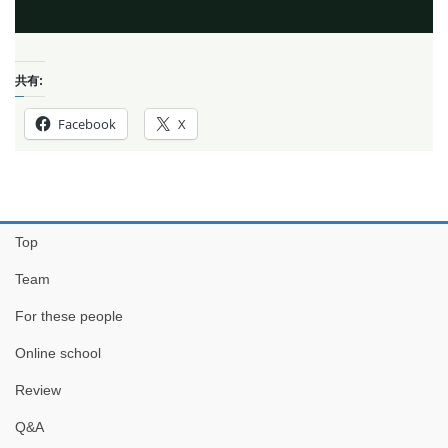
共有:
Facebook
X
Top
Team
For these people
Online school
Review
Q&A