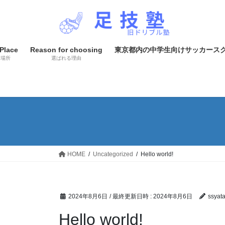
コ
ナ
ン
ビ
テ
ゲ
ン
ー
Place
Reason for choosing
東京都内の中学生向けサッカース
ツ
シ
＆場所
選ばれる理由
へ
ョ
ス
ン
キ
に
ッ
移
プ
動
HOME
Uncategorized
Hello world!
2024年8月6日
/ 最終更新日時 :
2024年8月6日
ssyat
Hello world!