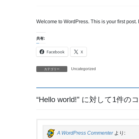
Welcome to WordPress. This is your first post. Edi
共有:
Facebook
X
Uncategorized
カテゴリー
“
Hello world!
” に対して1件
A WordPress Commenter
より: